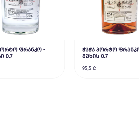
პორტო ფრანკო -
ჭაჭა პორტო ფრანკო
 0.7
მუხის 0.7
₾
95,5 ₾