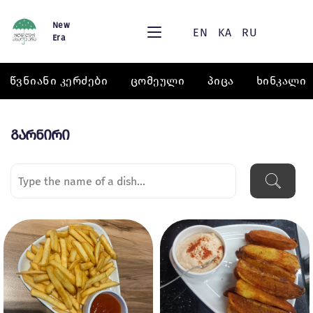
New
EN
KA
RU
Era
წვნიანი კერძები
ცომეული
პიცა
ხინკალი
გარნირი